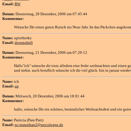
Email:
RW
Datum:
Donnerstag, 28 Dezember, 2006 um 07:45:44
Kommentar:
Wünsche Dir einen guten Rutsch ins Neue Jahr. Ist das Päckchen angek
Name:
uptothesky
Email:
downtohell
Datum:
Donnerstag, 21 Dezember, 2006 um 07:29:12
Kommentar:
Hallo"ich" wünsche dir trotz alledem eine frohe weihnachten und einen gut
und siehst. auch beruflich wünsche ich dir viel glück. bin in januar wiede
Name:
ich
Email:
up
Datum:
Mittwoch, 20 Dezember, 2006 um 18:01:44
Kommentar:
hallo, wünsche Dir ein schönes, besinnliches Weihnachtsfest und ein gute
Name:
Patricia (Pate/Pati)
Email:
nc-ennenban2@netcologne.de