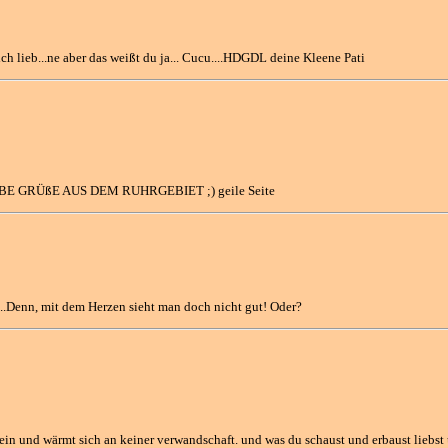
dich lieb...ne aber das weißt du ja... Cucu....HDGDL deine Kleene Pati
L LIEBE GRÜßE AUS DEM RUHRGEBIET ;) geile Seite
..Denn, mit dem Herzen sieht man doch nicht gut! Oder?
hein und wärmt sich an keiner verwandschaft. und was du schaust und erbaust liebst u