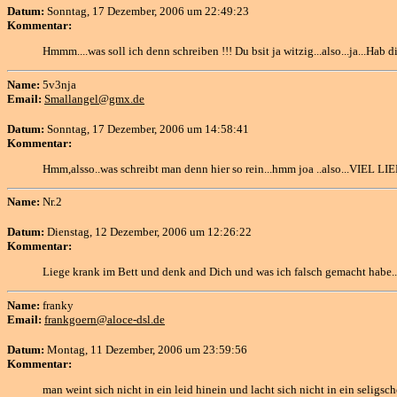
Datum:
Sonntag, 17 Dezember, 2006 um 22:49:23
Kommentar:
Hmmm....was soll ich denn schreiben !!! Du bsit ja witzig...also...ja...Hab 
Name:
5v3nja
Email:
Smallangel@gmx.de
Datum:
Sonntag, 17 Dezember, 2006 um 14:58:41
Kommentar:
Hmm,alsso..was schreibt man denn hier so rein...hmm joa ..also...VIE
Name:
Nr.2
Datum:
Dienstag, 12 Dezember, 2006 um 12:26:22
Kommentar:
Liege krank im Bett und denk and Dich und was ich falsch gemacht habe..
Name:
franky
Email:
frankgoern@aloce-dsl.de
Datum:
Montag, 11 Dezember, 2006 um 23:59:56
Kommentar:
man weint sich nicht in ein leid hinein und lacht sich nicht in ein seligsc